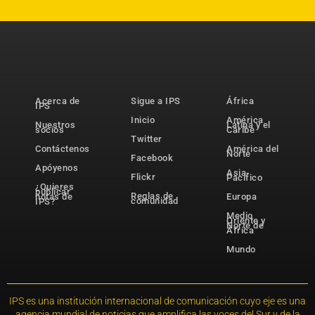
Acerca de
Sigue a IPS
África
IPS
Inicio
América
Nuestros
Latina y el
socios
Caribe
Twitter
Contáctenos
América del
Norte
Facebook
Apóyenos
Asia-
Flickr
Pacífico
¿Quieres
publicar
Reglas de
notas de
Europa
comunidad
IPS?
Medio
Oriente y
Norte de
África
Mundo
IPS es una institución internacional de comunicación cuyo eje es una
agencia mundial de noticias que amplifica las voces del Sur y de la