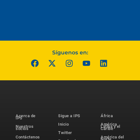
Síguenos en:
Acerca de
Sigue a IPS
África
IPS
Inicio
América
Nuestros
Latina y el
socios
Caribe
Twitter
Contáctenos
América del
Norte