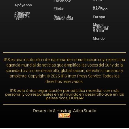
Facebook
Apóyenos
Asia-
Flickr
Pacífico
¿Quieres
publicar
Reglas de
notas de
Europa
comunidad
IPS?
Medio
Oriente y
Norte de
África
Mundo
IPS es una institución internacional de comunicación cuyo eje es una
agencia mundial de noticias que amplifica las voces del Sur y de la
sociedad civil sobre desarrollo, globalización, derechos humanos y
ambiente. Copyright © 2025 IPS-Inter Press Service. Todos los
derechos reservados.
IPS es la única organización periodística mundial con más
personal y corresponsales en el mundo en desarrollo que en los
países ricos. DONAR
Desarrollo & Hosting: Atiko.Studio