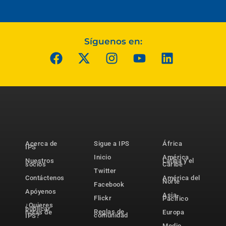
Síguenos en:
Acerca de
Sigue a IPS
África
IPS
Inicio
América
Nuestros
Latina y el
socios
Caribe
Twitter
Contáctenos
América del
Norte
Facebook
Apóyenos
Asia-
Flickr
Pacífico
¿Quieres
publicar
Reglas de
notas de
Europa
comunidad
IPS?
Medio