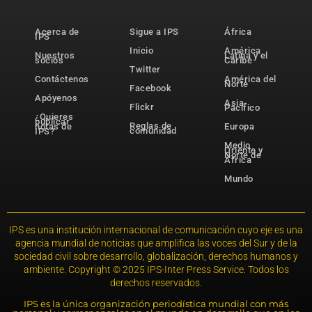
Acerca de
Sigue a IPS
África
IPS
Inicio
América
Nuestros
Latina y el
socios
Caribe
Twitter
Contáctenos
América del
Norte
Facebook
Apóyenos
Asia-
Flickr
Pacífico
¿Quieres
publicar
Reglas de
notas de
Europa
comunidad
IPS?
Medio
Oriente y
Norte de
África
Mundo
IPS es una institución internacional de comunicación cuyo eje es una
agencia mundial de noticias que amplifica las voces del Sur y de la
sociedad civil sobre desarrollo, globalización, derechos humanos y
ambiente. Copyright © 2025 IPS-Inter Press Service. Todos los
derechos reservados.
IPS es la única organización periodística mundial con más