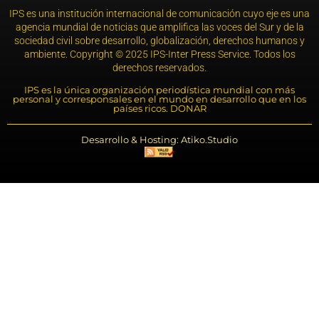
IPS es una institución internacional de comunicación cuyo eje es una
agencia mundial de noticias que amplifica las voces del Sur y de la
sociedad civil sobre desarrollo, globalización, derechos humanos y
ambiente. Copyright © 2025 IPS-Inter Press Service. Todos los
derechos reservados.
IPS es la única organización periodística mundial con más
personal y corresponsales en el mundo en desarrollo que en los
países ricos. DONAR
Desarrollo & Hosting: Atiko.Studio