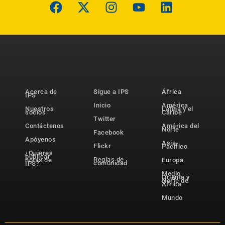
Acerca de
Sigue a IPS
África
IPS
Inicio
América
Nuestros
Latina y el
socios
Caribe
Twitter
Contáctenos
América del
Norte
Facebook
Apóyenos
Asia-
Flickr
Pacífico
¿Quieres
publicar
Reglas de
notas de
Europa
comunidad
IPS?
Medio
Oriente y
Norte de
África
Mundo