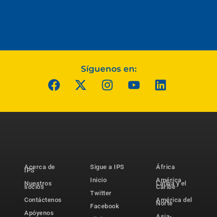
Síguenos en:
Acerca de
Sigue a IPS
África
IPS
Inicio
América
Nuestros
Latina y el
socios
Caribe
Twitter
Contáctenos
América del
Norte
Facebook
Apóyenos
Asia-