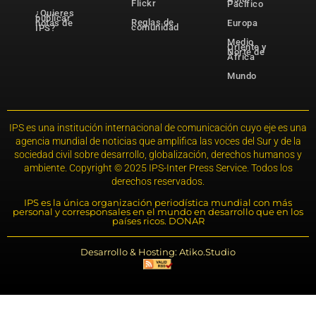
Flickr
Pacífico
¿Quieres
publicar
Reglas de
notas de
Europa
comunidad
IPS?
Medio
Oriente y
Norte de
África
Mundo
IPS es una institución internacional de comunicación cuyo eje es una
agencia mundial de noticias que amplifica las voces del Sur y de la
sociedad civil sobre desarrollo, globalización, derechos humanos y
ambiente. Copyright © 2025 IPS-Inter Press Service. Todos los
derechos reservados.
IPS es la única organización periodística mundial con más
personal y corresponsales en el mundo en desarrollo que en los
países ricos. DONAR
Desarrollo & Hosting: Atiko.Studio