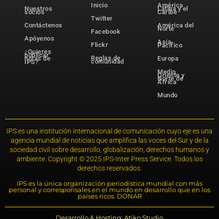
Inicio
América
Nuestros
Latina y el
socios
Caribe
Twitter
Contáctenos
América del
Norte
Facebook
Apóyenos
Asia-
Flickr
Pacífico
¿Quieres
publicar
Reglas de
notas de
Europa
comunidad
IPS?
Medio
Oriente y
Norte de
África
Mundo
IPS es una institución internacional de comunicación cuyo eje es una
agencia mundial de noticias que amplifica las voces del Sur y de la
sociedad civil sobre desarrollo, globalización, derechos humanos y
ambiente. Copyright © 2025 IPS-Inter Press Service. Todos los
derechos reservados.
IPS es la única organización periodística mundial con más
personal y corresponsales en el mundo en desarrollo que en los
países ricos. DONAR
Desarrollo & Hosting: Atiko.Studio