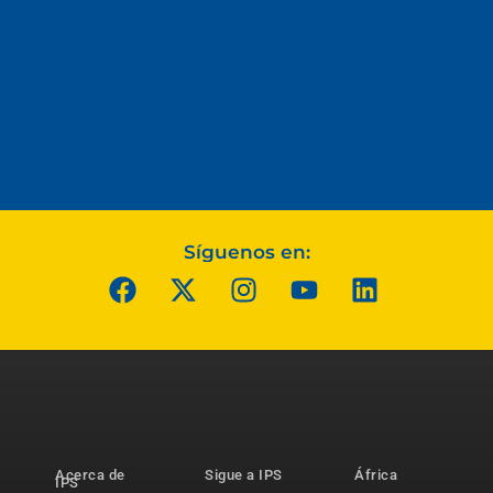
Síguenos en:
Acerca de
Sigue a IPS
África
IPS