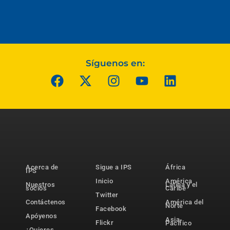
Síguenos en:
Acerca de
Sigue a IPS
África
IPS
Inicio
América
Nuestros
Latina y el
socios
Caribe
Twitter
Contáctenos
América del
Norte
Facebook
Apóyenos
Asia-
Flickr
Pacífico
¿Quieres