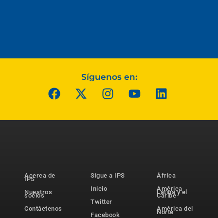
Síguenos en:
Acerca de
Sigue a IPS
África
IPS
Inicio
América
Nuestros
Latina y el
socios
Caribe
Twitter
Contáctenos
América del
Norte
Facebook