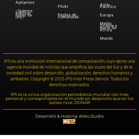
Apóyenos
Asia-
Flickr
Pacífico
¿Quieres
publicar
Reglas de
notas de
Europa
comunidad
IPS?
Medio
Oriente y
Norte de
África
Mundo
IPS es una institución internacional de comunicación cuyo eje es una
agencia mundial de noticias que amplifica las voces del Sur y de la
sociedad civil sobre desarrollo, globalización, derechos humanos y
ambiente. Copyright © 2025 IPS-Inter Press Service. Todos los
derechos reservados.
IPS es la única organización periodística mundial con más
personal y corresponsales en el mundo en desarrollo que en los
países ricos. DONAR
Desarrollo & Hosting: Atiko.Studio