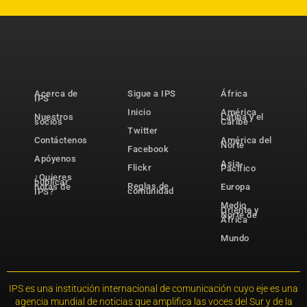
Acerca de
Sigue a IPS
África
IPS
Inicio
América
Nuestros
Latina y el
socios
Caribe
Twitter
Contáctenos
América del
Norte
Facebook
Apóyenos
Asia-
Flickr
Pacífico
¿Quieres
publicar
Reglas de
notas de
Europa
comunidad
IPS?
Medio
Oriente y
Norte de
África
Mundo
IPS es una institución internacional de comunicación cuyo eje es una
agencia mundial de noticias que amplifica las voces del Sur y de la