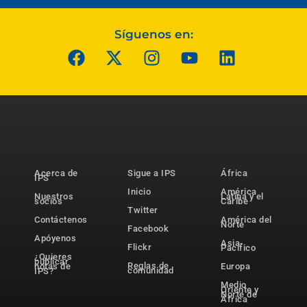
Síguenos en:
Acerca de
Sigue a IPS
África
IPS
Inicio
América
Nuestros
Latina y el
socios
Caribe
Twitter
Contáctenos
América del
Norte
Facebook
Apóyenos
Asia-
Flickr
Pacífico
¿Quieres
publicar
Reglas de
notas de
Europa
comunidad
IPS?
Medio
Oriente y
Norte de
África