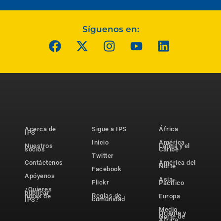
Síguenos en:
Acerca de
Sigue a IPS
África
IPS
Inicio
América
Nuestros
Latina y el
socios
Caribe
Twitter
Contáctenos
América del
Norte
Facebook
Apóyenos
Asia-
Flickr
Pacífico
¿Quieres
publicar
Reglas de
notas de
Europa
comunidad
IPS?
Medio
Oriente y
Norte de
África