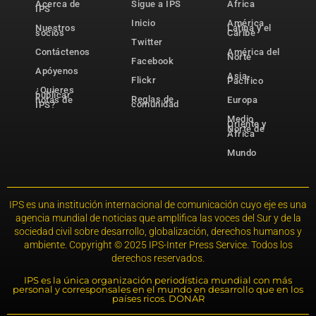
Acerca de
Sigue a IPS
África
IPS
Inicio
América
Nuestros
Latina y el
socios
Caribe
Twitter
Contáctenos
América del
Norte
Facebook
Apóyenos
Asia-
Flickr
Pacífico
¿Quieres
publicar
Reglas de
notas de
Europa
comunidad
IPS?
Medio
Oriente y
Norte de
África
Mundo
IPS es una institución internacional de comunicación cuyo eje es una
agencia mundial de noticias que amplifica las voces del Sur y de la
sociedad civil sobre desarrollo, globalización, derechos humanos y
ambiente. Copyright © 2025 IPS-Inter Press Service. Todos los
derechos reservados.
IPS es la única organización periodística mundial con más
personal y corresponsales en el mundo en desarrollo que en los
países ricos. DONAR