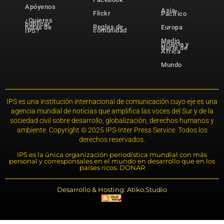
Apóyenos
Asia-
Flickr
Pacífico
¿Quieres
publicar
Reglas de
notas de
Europa
comunidad
IPS?
Medio
Oriente y
Norte de
África
Mundo
IPS es una institución internacional de comunicación cuyo eje es una
agencia mundial de noticias que amplifica las voces del Sur y de la
sociedad civil sobre desarrollo, globalización, derechos humanos y
ambiente. Copyright © 2025 IPS-Inter Press Service. Todos los
derechos reservados.
IPS es la única organización periodística mundial con más
personal y corresponsales en el mundo en desarrollo que en los
países ricos. DONAR
Desarrollo & Hosting: Atiko.Studio