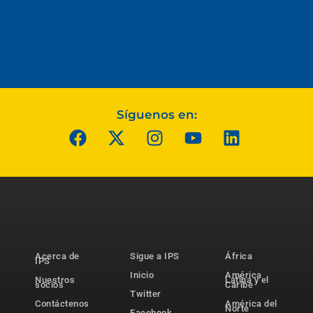
Síguenos en:
Acerca de
Sigue a IPS
África
IPS
Inicio
América
Nuestros
Latina y el
socios
Caribe
Twitter
Contáctenos
América del
Norte
Facebook