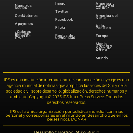
Inicio
América
Nuestros
Latina y el
socios
Caribe
Twitter
Contáctenos
América del
Norte
Facebook
Apóyenos
Asia-
Flickr
Pacífico
¿Quieres
publicar
Reglas de
notas de
Europa
comunidad
IPS?
Medio
Oriente y
Norte de
África
Mundo
IPS es una institución internacional de comunicación cuyo eje es una
agencia mundial de noticias que amplifica las voces del Sur y de la
sociedad civil sobre desarrollo, globalización, derechos humanos y
ambiente. Copyright © 2025 IPS-Inter Press Service. Todos los
derechos reservados.
IPS es la única organización periodística mundial con más
personal y corresponsales en el mundo en desarrollo que en los
países ricos. DONAR
Desarrollo & Hosting: Atiko.Studio