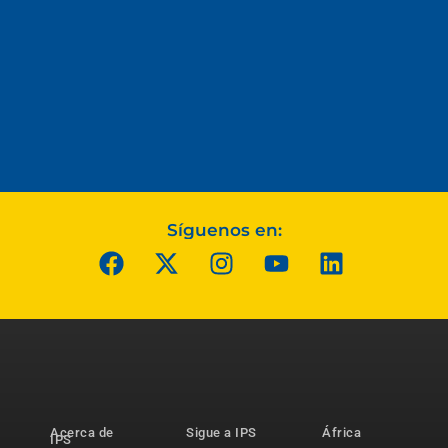
Síguenos en:
Acerca de
Sigue a IPS
África
IPS