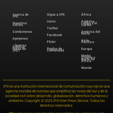
Acerca de
Sigue a IPS
África
IPS
Inicio
América
Nuestros
Latina y el
socios
Caribe
Twitter
Contáctenos
América del
Norte
Facebook
Apóyenos
Asia-
Flickr
Pacífico
¿Quieres
publicar
Reglas de
notas de
Europa
comunidad
IPS?
Medio
Oriente y
Norte de
África
Mundo
IPS es una institución internacional de comunicación cuyo eje es una
agencia mundial de noticias que amplifica las voces del Sur y de la
sociedad civil sobre desarrollo, globalización, derechos humanos y
ambiente. Copyright © 2025 IPS-Inter Press Service. Todos los
derechos reservados.