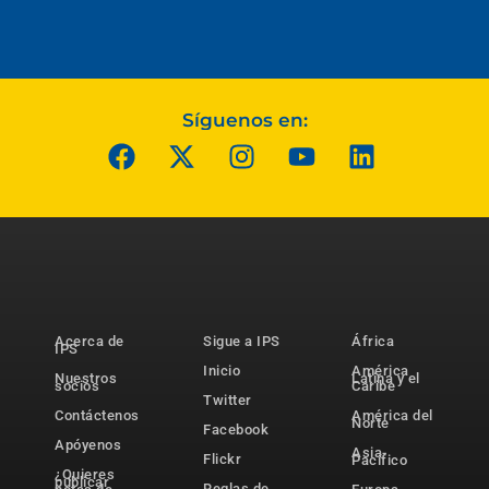
Síguenos en:
Acerca de
Sigue a IPS
África
IPS
Inicio
América
Nuestros
Latina y el
socios
Caribe
Twitter
Contáctenos
América del
Norte
Facebook
Apóyenos
Asia-
Flickr
Pacífico
¿Quieres
publicar
Reglas de