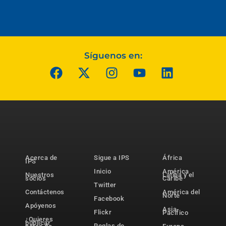
Síguenos en:
Acerca de
Sigue a IPS
África
IPS
Inicio
América
Nuestros
Latina y el
socios
Caribe
Twitter
Contáctenos
América del
Norte
Facebook
Apóyenos
Asia-
Flickr
Pacífico
¿Quieres
publicar
Reglas de