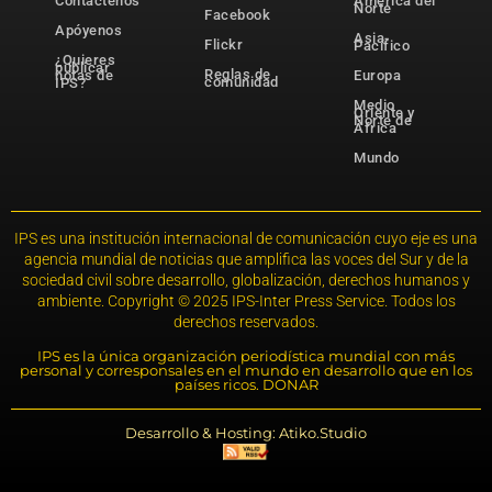
Contáctenos
América del
Norte
Facebook
Apóyenos
Asia-
Flickr
Pacífico
¿Quieres
publicar
Reglas de
notas de
Europa
comunidad
IPS?
Medio
Oriente y
Norte de
África
Mundo
IPS es una institución internacional de comunicación cuyo eje es una
agencia mundial de noticias que amplifica las voces del Sur y de la
sociedad civil sobre desarrollo, globalización, derechos humanos y
ambiente. Copyright © 2025 IPS-Inter Press Service. Todos los
derechos reservados.
IPS es la única organización periodística mundial con más
personal y corresponsales en el mundo en desarrollo que en los
países ricos. DONAR
Desarrollo & Hosting: Atiko.Studio