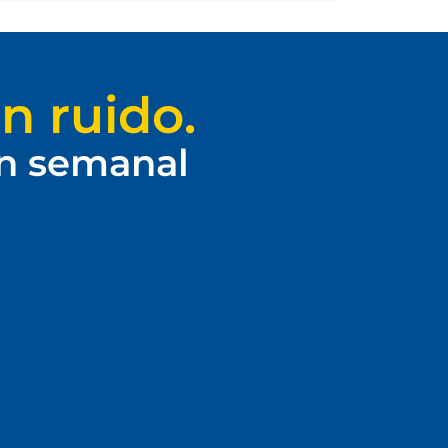
n ruido.
ín semanal