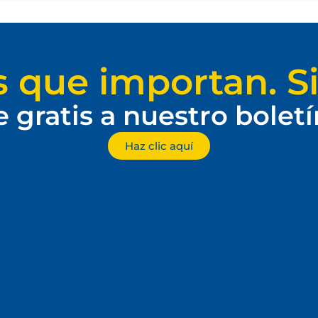
s que importan. Si
e gratis a nuestro bolet
Haz clic aquí