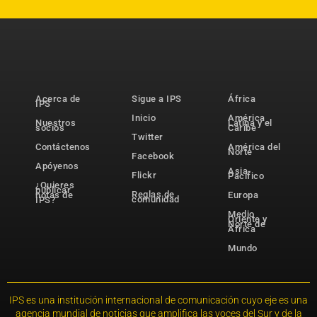
Acerca de
Sigue a IPS
África
IPS
Inicio
América
Nuestros
Latina y el
socios
Caribe
Twitter
Contáctenos
América del
Norte
Facebook
Apóyenos
Asia-
Flickr
Pacífico
¿Quieres
publicar
Reglas de
notas de
Europa
comunidad
IPS?
Medio
Oriente y
Norte de
África
Mundo
IPS es una institución internacional de comunicación cuyo eje es una
agencia mundial de noticias que amplifica las voces del Sur y de la