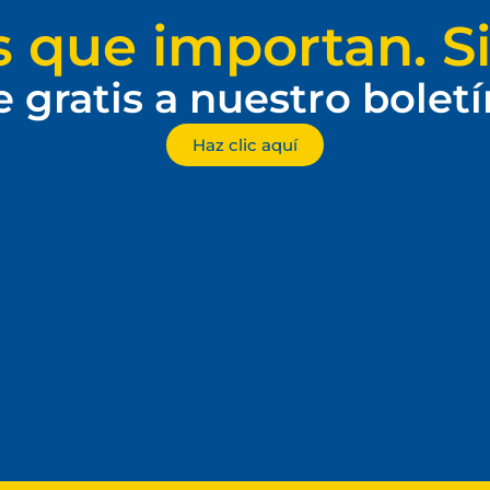
s que importan. Si
e gratis a nuestro bolet
Haz clic aquí