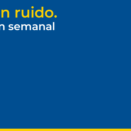
n ruido.
ín semanal