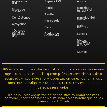
Acerca de
Sigue a IPS
África
IPS
Inicio
América
Nuestros
Latina y el
socios
Caribe
Twitter
Contáctenos
América del
Norte
Facebook
Apóyenos
Asia-
Flickr
Pacífico
¿Quieres
publicar
Reglas de
notas de
Europa
comunidad
IPS?
Medio
Oriente y
Norte de
África
Mundo
IPS es una institución internacional de comunicación cuyo eje es una
agencia mundial de noticias que amplifica las voces del Sur y de la
sociedad civil sobre desarrollo, globalización, derechos humanos y
ambiente. Copyright © 2025 IPS-Inter Press Service. Todos los
derechos reservados.
IPS es la única organización periodística mundial con más
personal y corresponsales en el mundo en desarrollo que en los
países ricos. DONAR