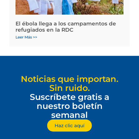
El ébola llega a los campamentos de
refugiados en la RDC
Leer Más >>
Noticias que importan.
Sin ruido.
Suscríbete gratis a
nuestro boletín
semanal
Haz clic aquí