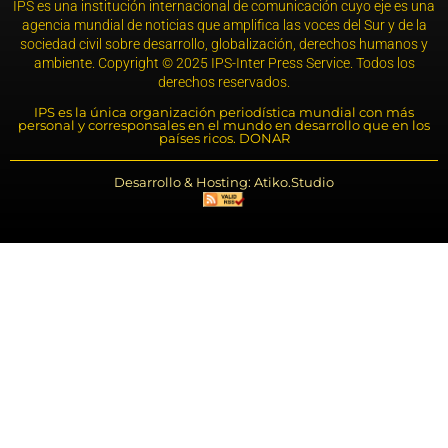
IPS es una institución internacional de comunicación cuyo eje es una
agencia mundial de noticias que amplifica las voces del Sur y de la
sociedad civil sobre desarrollo, globalización, derechos humanos y
ambiente. Copyright © 2025 IPS-Inter Press Service. Todos los
derechos reservados.
IPS es la única organización periodística mundial con más
personal y corresponsales en el mundo en desarrollo que en los
países ricos. DONAR
Desarrollo & Hosting: Atiko.Studio