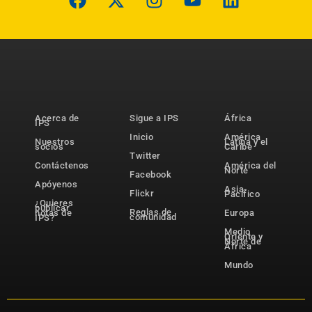
Acerca de
Sigue a IPS
África
IPS
Inicio
América
Nuestros
Latina y el
socios
Caribe
Twitter
Contáctenos
América del
Norte
Facebook
Apóyenos
Asia-
Flickr
Pacífico
¿Quieres
publicar
Reglas de
notas de
Europa
comunidad
IPS?
Medio
Oriente y
Norte de
África
Mundo