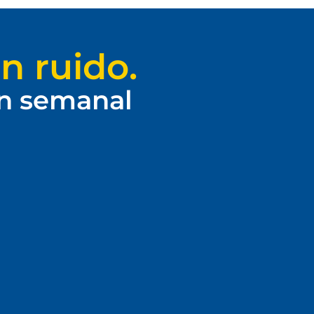
n ruido.
ín semanal