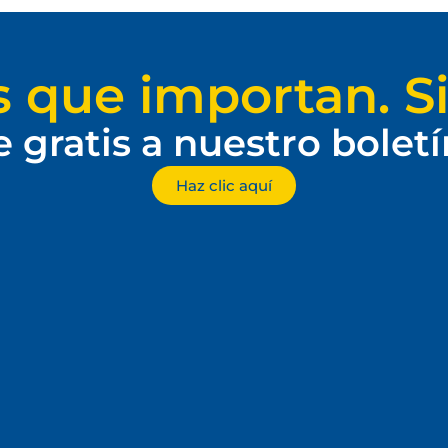
s que importan. Si
e gratis a nuestro bolet
Haz clic aquí