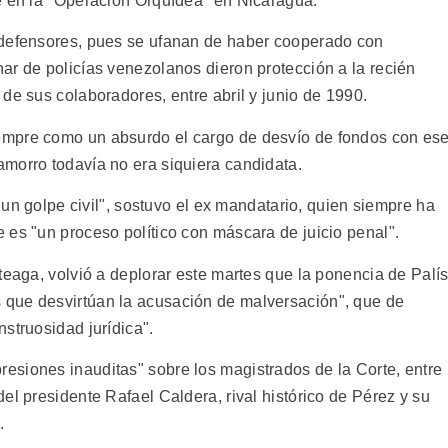
e en la "Operación Orquídea" en Nicaragua.
 defensores, pues se ufanan de haber cooperado con
ar de policías venezolanos dieron protección a la recién
de sus colaboradores, entre abril y junio de 1990.
empre como un absurdo el cargo de desvío de fondos con es
morro todavía no era siquiera candidata.
e un golpe civil", sostuvo el ex mandatario, quien siempre ha
 es "un proceso político con máscara de juicio penal".
teaga, volvió a deplorar este martes que la ponencia de Palí
que desvirtúan la acusación de malversación", que de
struosidad jurídica".
siones inauditas" sobre los magistrados de la Corte, entre
el presidente Rafael Caldera, rival histórico de Pérez y su
.