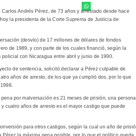
ta Carlos Andrés Pérez, de 73 años y arrestado desde hace
 hoy la presidenta de la Corte Suprema de Justicia de
ersación (desvío) de 17 millones de dólares de fondos
brero de 1989, y con parte de los cuales financió, según la
policial con Nicaragua entre abril y junio de 1990.
yecto de sentencia, solicitó declarar a Pérez culpable de
tro años de arresto, de los que ya cumplió dos, por lo que
 1998.
 pena por malversación es 21 meses de prisión, una persona
y cuatro años de arresto es el mayor castigo que puede
onversión para otros castigos, según la cual un año de prisi
a Pérez la máxima pena posible, por lo que el político queda