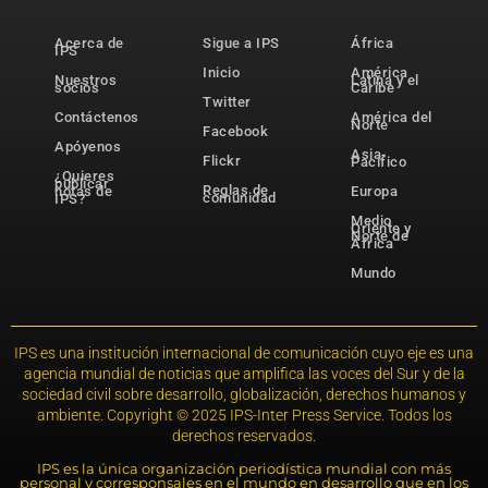
Acerca de
Sigue a IPS
África
IPS
Inicio
América
Nuestros
Latina y el
socios
Caribe
Twitter
Contáctenos
América del
Norte
Facebook
Apóyenos
Asia-
Flickr
Pacífico
¿Quieres
publicar
Reglas de
notas de
Europa
comunidad
IPS?
Medio
Oriente y
Norte de
África
Mundo
IPS es una institución internacional de comunicación cuyo eje es una
agencia mundial de noticias que amplifica las voces del Sur y de la
sociedad civil sobre desarrollo, globalización, derechos humanos y
ambiente. Copyright © 2025 IPS-Inter Press Service. Todos los
derechos reservados.
IPS es la única organización periodística mundial con más
personal y corresponsales en el mundo en desarrollo que en los