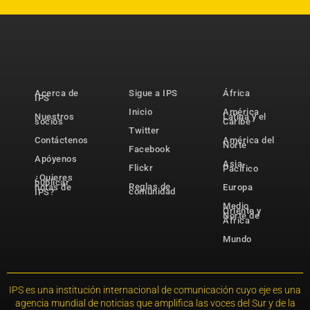
Acerca de
Sigue a IPS
África
IPS
Inicio
América
Nuestros
Latina y el
socios
Caribe
Twitter
Contáctenos
América del
Norte
Facebook
Apóyenos
Asia-
Flickr
Pacífico
¿Quieres
publicar
Reglas de
notas de
Europa
comunidad
IPS?
Medio
Oriente y
Norte de
África
Mundo
IPS es una institución internacional de comunicación cuyo eje es una
agencia mundial de noticias que amplifica las voces del Sur y de la