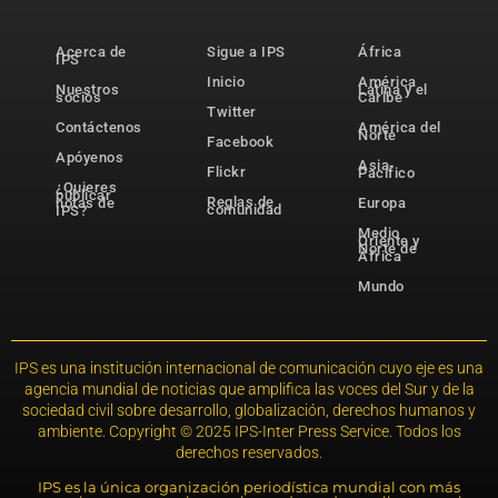
Acerca de
Sigue a IPS
África
IPS
Inicio
América
Nuestros
Latina y el
socios
Caribe
Twitter
Contáctenos
América del
Norte
Facebook
Apóyenos
Asia-
Flickr
Pacífico
¿Quieres
publicar
Reglas de
notas de
Europa
comunidad
IPS?
Medio
Oriente y
Norte de
África
Mundo
IPS es una institución internacional de comunicación cuyo eje es una
agencia mundial de noticias que amplifica las voces del Sur y de la
sociedad civil sobre desarrollo, globalización, derechos humanos y
ambiente. Copyright © 2025 IPS-Inter Press Service. Todos los
derechos reservados.
IPS es la única organización periodística mundial con más