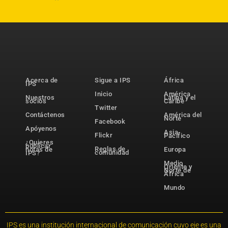
Acerca de
Sigue a IPS
África
IPS
Inicio
América
Nuestros
Latina y el
socios
Caribe
Twitter
Contáctenos
América del
Norte
Facebook
Apóyenos
Asia-
Flickr
Pacífico
¿Quieres
publicar
Reglas de
notas de
Europa
comunidad
IPS?
Medio
Oriente y
Norte de
África
Mundo
IPS es una institución internacional de comunicación cuyo eje es una