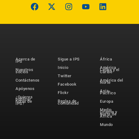
Acerca de
Sigue a IPS
África
IPS
Inicio
América
Nuestros
Latina y el
socios
Caribe
Twitter
Contáctenos
América del
Norte
Facebook
Apóyenos
Asia-
Flickr
Pacífico
¿Quieres
publicar
Reglas de
notas de
Europa
comunidad
IPS?
Medio
Oriente y
Norte de
África
Mundo