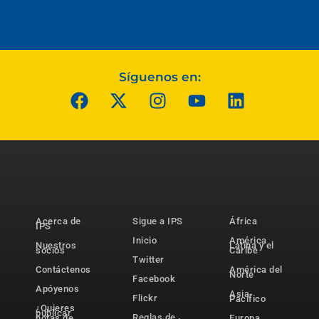
Síguenos en:
Acerca de
Sigue a IPS
África
IPS
Inicio
América
Nuestros
Latina y el
socios
Caribe
Twitter
Contáctenos
América del
Norte
Facebook
Apóyenos
Asia-
Flickr
Pacífico
¿Quieres
publicar
Reglas de
notas de
Europa