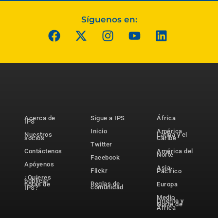
Síguenos en:
Acerca de
Sigue a IPS
África
IPS
Inicio
América
Nuestros
Latina y el
socios
Caribe
Twitter
Contáctenos
América del
Norte
Facebook
Apóyenos
Asia-
Flickr
Pacífico
¿Quieres
publicar
Reglas de
notas de
Europa
comunidad
IPS?
Medio
Oriente y
Norte de
África