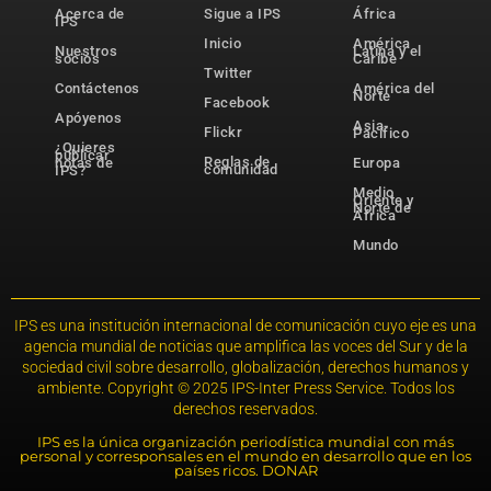
Acerca de
Sigue a IPS
África
IPS
Inicio
América
Nuestros
Latina y el
socios
Caribe
Twitter
Contáctenos
América del
Norte
Facebook
Apóyenos
Asia-
Flickr
Pacífico
¿Quieres
publicar
Reglas de
notas de
Europa
comunidad
IPS?
Medio
Oriente y
Norte de
África
Mundo
IPS es una institución internacional de comunicación cuyo eje es una
agencia mundial de noticias que amplifica las voces del Sur y de la
sociedad civil sobre desarrollo, globalización, derechos humanos y
ambiente. Copyright © 2025 IPS-Inter Press Service. Todos los
derechos reservados.
IPS es la única organización periodística mundial con más
personal y corresponsales en el mundo en desarrollo que en los
países ricos. DONAR