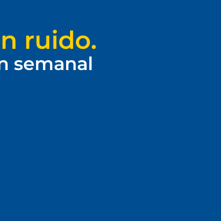
n ruido.
ín semanal