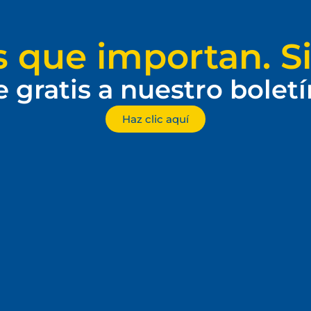
s que importan. Si
e gratis a nuestro bolet
Haz clic aquí