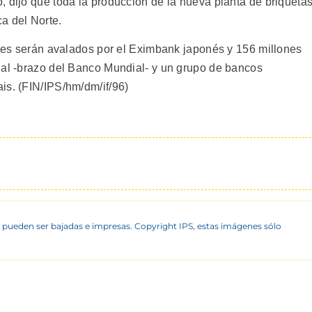
, dijo que toda la producción de la nueva planta de briqueta
a del Norte.
lares serán avalados por el Eximbank japonés y 156 millones
nal -brazo del Banco Mundial- y un grupo de bancos
is. (FIN/IPS/hm/dm/if/96)
 pueden ser bajadas e impresas. Copyright IPS, estas imágenes sólo