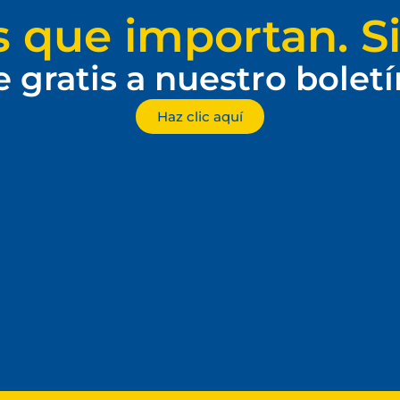
s que importan. Si
e gratis a nuestro bolet
Haz clic aquí