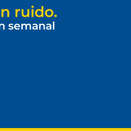
n ruido.
ín semanal