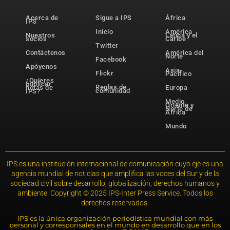
Acerca de
Sigue a IPS
África
IPS
Inicio
América
Nuestros
Latina y el
socios
Caribe
Twitter
Contáctenos
América del
Norte
Facebook
Apóyenos
Asia-
Flickr
Pacífico
¿Quieres
publicar
Reglas de
notas de
Europa
comunidad
IPS?
Medio
Oriente y
Norte de
África
Mundo
IPS es una institución internacional de comunicación cuyo eje es una
agencia mundial de noticias que amplifica las voces del Sur y de la
sociedad civil sobre desarrollo, globalización, derechos humanos y
ambiente. Copyright © 2025 IPS-Inter Press Service. Todos los
derechos reservados.
IPS es la única organización periodística mundial con más
personal y corresponsales en el mundo en desarrollo que en los