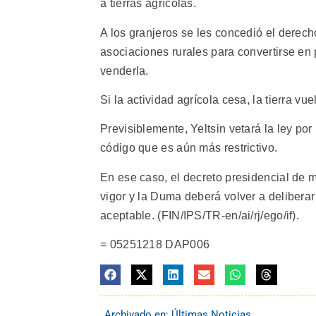
a tierras agrícolas.
A los granjeros se les concedió el derecho
asociaciones rurales para convertirse en 
venderla.
Si la actividad agrícola cesa, la tierra v
Previsiblemente, Yeltsin vetará la ley po
código que es aún más restrictivo.
En ese caso, el decreto presidencial de ma
vigor y la Duma deberá volver a delibera
aceptable. (FIN/IPS/TR-en/ai/rj/ego/if).
= 05251218 DAP006
Archivado en:
Últimas Noticias