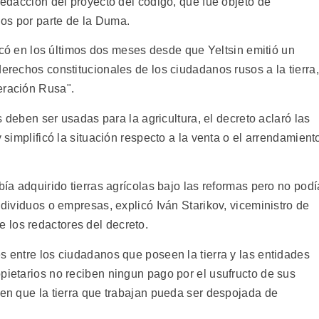
 redacción del proyecto del código, que fué objeto de
os por parte de la Duma.
ificó en los últimos dos meses desde que Yeltsin emitió un
derechos constitucionales de los ciudadanos rusos a la tierra,
eración Rusa".
es deben ser usadas para la agricultura, el decreto aclaró las
y simplificó la situación respecto a la venta o el arrendamient
bía adquirido tierras agrícolas bajo las reformas pero no podí
ndividuos o empresas, explicó Iván Starikov, viceministro de
 los redactores del decreto.
s entre los ciudadanos que poseen la tierra y las entidades
pietarios no reciben ningun pago por el usufructo de sus
men que la tierra que trabajan pueda ser despojada de