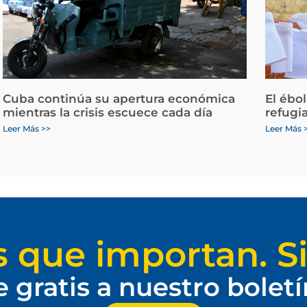
Cuba continúa su apertura económica
El ébo
mientras la crisis escuece cada día
refugi
Leer Más >>
Leer Más 
s que importan. Si
e gratis a nuestro bolet