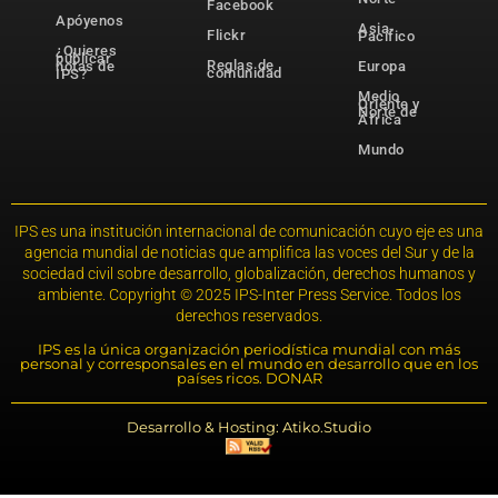
Facebook
Apóyenos
Asia-
Flickr
Pacífico
¿Quieres
publicar
Reglas de
notas de
Europa
comunidad
IPS?
Medio
Oriente y
Norte de
África
Mundo
IPS es una institución internacional de comunicación cuyo eje es una
agencia mundial de noticias que amplifica las voces del Sur y de la
sociedad civil sobre desarrollo, globalización, derechos humanos y
ambiente. Copyright © 2025 IPS-Inter Press Service. Todos los
derechos reservados.
IPS es la única organización periodística mundial con más
personal y corresponsales en el mundo en desarrollo que en los
países ricos. DONAR
Desarrollo & Hosting: Atiko.Studio