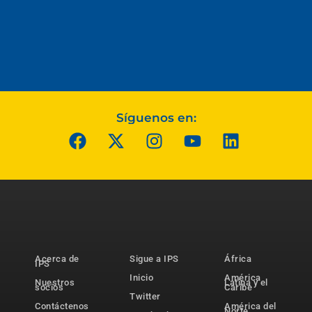
Síguenos en:
Acerca de
Sigue a IPS
África
IPS
Inicio
América
Nuestros
Latina y el
socios
Caribe
Twitter
Contáctenos
América del
Norte