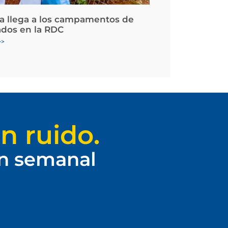
la llega a los campamentos de
ados en la RDC
>>
n ruido.
ín semanal