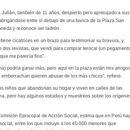
 Julián, también de 11 años, despierto pero apretujado a sus
abrigándose entre sí debajo de una banca de la Plaza San
oneda y reconoce ser ladrón.
s, tiene cicatrices en un brazo para testimoniar su bravura, y
o dos revistas, que vendí para comprar terocal (un pegamento
 que me parecía fino".
ma) podría ganar más, pero aquí en la plaza están mis amigo
emborrachan quieren abusar de los más chicos", refiere.
 los niños que abandonan su hogar y viven en calles de las
a, pero hay algunos estudios y muestreos sobre los orígene
Comisión Episcopal de Acción Social, estima que en Perú ha
ocial, entre los que incluye a los 40.000 menores que