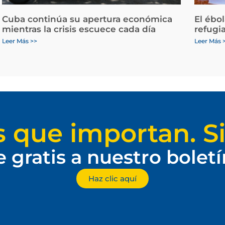
Cuba continúa su apertura económica
El ébo
mientras la crisis escuece cada día
refugi
Leer Más >>
Leer Más 
s que importan. Si
e gratis a nuestro bolet
Haz clic aquí