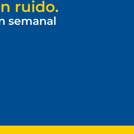
n ruido.
ín semanal