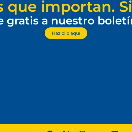
s que importan. Si
e gratis a nuestro bolet
Haz clic aquí