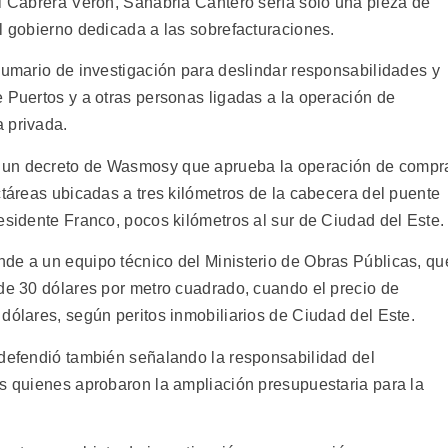
al Cabrera Verón, Sanabria Cantero sería sólo una pieza de
l gobierno dedicada a las sobrefacturaciones.
sumario de investigación para deslindar responsabilidades y
 Puertos y a otras personas ligadas a la operación de
 privada.
 un decreto de Wasmosy que aprueba la operación de compr
ctáreas ubicadas a tres kilómetros de la cabecera del puente
esidente Franco, pocos kilómetros al sur de Ciudad del Este.
de a un equipo técnico del Ministerio de Obras Públicas, qu
 de 30 dólares por metro cuadrado, cuando el precio de
dólares, según peritos inmobiliarios de Ciudad del Este.
 defendió también señalando la responsabilidad del
es quienes aprobaron la ampliación presupuestaria para la