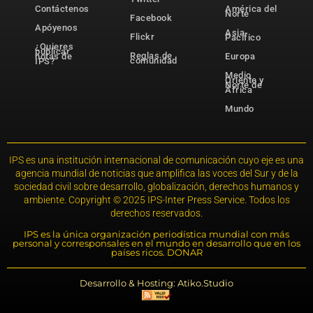
Contáctenos
América del
Norte
Facebook
Apóyenos
Asia-
Flickr
Pacífico
¿Quieres
publicar
Reglas de
notas de
Europa
comunidad
IPS?
Medio
Oriente y
Norte de
África
Mundo
IPS es una institución internacional de comunicación cuyo eje es una
agencia mundial de noticias que amplifica las voces del Sur y de la
sociedad civil sobre desarrollo, globalización, derechos humanos y
ambiente. Copyright © 2025 IPS-Inter Press Service. Todos los
derechos reservados.
IPS es la única organización periodística mundial con más
personal y corresponsales en el mundo en desarrollo que en los
países ricos. DONAR
Desarrollo & Hosting: Atiko.Studio