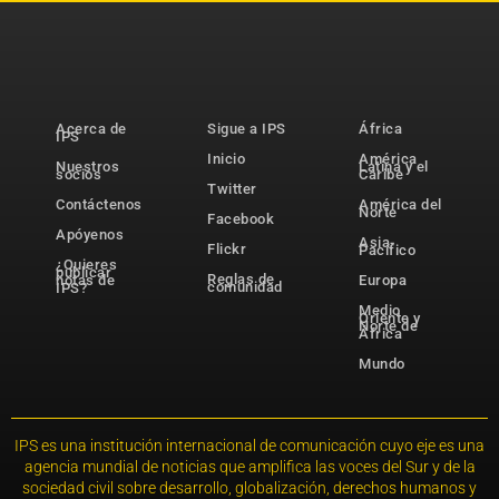
Acerca de
Sigue a IPS
África
IPS
Inicio
América
Nuestros
Latina y el
socios
Caribe
Twitter
Contáctenos
América del
Norte
Facebook
Apóyenos
Asia-
Flickr
Pacífico
¿Quieres
publicar
Reglas de
notas de
Europa
comunidad
IPS?
Medio
Oriente y
Norte de
África
Mundo
IPS es una institución internacional de comunicación cuyo eje es una
agencia mundial de noticias que amplifica las voces del Sur y de la
sociedad civil sobre desarrollo, globalización, derechos humanos y