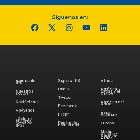
Síguenos en:
Acerca de
Sigue a IPS
África
IPS
Inicio
América
Nuestros
Latina y el
socios
Caribe
Twitter
Contáctenos
América del
Norte
Facebook
Apóyenos
Asia-
Flickr
Pacífico
¿Quieres
publicar
Reglas de
notas de
Europa
comunidad
IPS?
Medio
Oriente y
Norte de
África