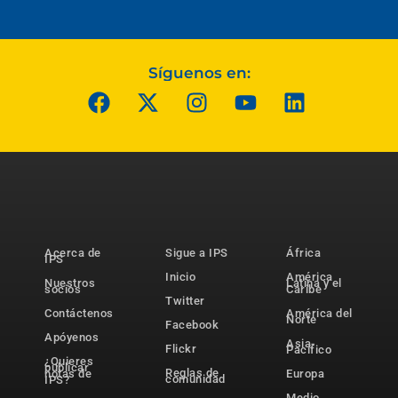
Síguenos en:
Acerca de
Sigue a IPS
África
IPS
Inicio
América
Nuestros
Latina y el
socios
Caribe
Twitter
Contáctenos
América del
Norte
Facebook
Apóyenos
Asia-
Flickr
Pacífico
¿Quieres
publicar
Reglas de
notas de
Europa
comunidad
IPS?
Medio