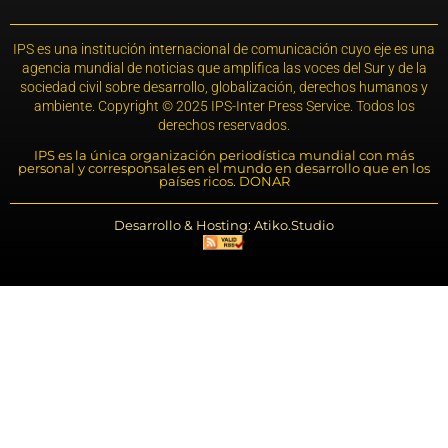
IPS es una institución internacional de comunicación cuyo eje es una
agencia mundial de noticias que amplifica las voces del Sur y de la
sociedad civil sobre desarrollo, globalización, derechos humanos y
ambiente. Copyright © 2025 IPS-Inter Press Service. Todos los
derechos reservados.
IPS es la única organización periodística mundial con más
personal y corresponsales en el mundo en desarrollo que en los
países ricos. DONAR
Desarrollo & Hosting: Atiko.Studio