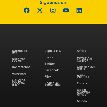
Síguenos en:
Acerca de
Sigue a IPS
África
IPS
Inicio
América
Nuestros
Latina y el
socios
Caribe
Twitter
Contáctenos
América del
Norte
Facebook
Apóyenos
Asia-
Flickr
Pacífico
¿Quieres
publicar
Reglas de
notas de
Europa
comunidad
IPS?
Medio
Oriente y
Norte de
África
Mundo