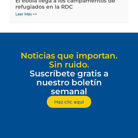
El ébola llega a los campamentos de
refugiados en la RDC
Leer Más >>
Noticias que importan.
Sin ruido.
Suscríbete gratis a
nuestro boletín
semanal
Haz clic aquí