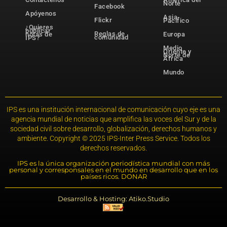
Norte
Facebook
Apóyenos
Asia-
Flickr
Pacífico
¿Quieres
publicar
Reglas de
notas de
Europa
comunidad
IPS?
Medio
Oriente y
Norte de
África
Mundo
IPS es una institución internacional de comunicación cuyo eje es una
agencia mundial de noticias que amplifica las voces del Sur y de la
sociedad civil sobre desarrollo, globalización, derechos humanos y
ambiente. Copyright © 2025 IPS-Inter Press Service. Todos los
derechos reservados.
IPS es la única organización periodística mundial con más
personal y corresponsales en el mundo en desarrollo que en los
países ricos. DONAR
Desarrollo & Hosting: Atiko.Studio