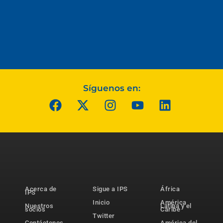
Síguenos en:
Acerca de
Sigue a IPS
África
IPS
Inicio
América
Nuestros
Latina y el
socios
Caribe
Twitter
Contáctenos
América del