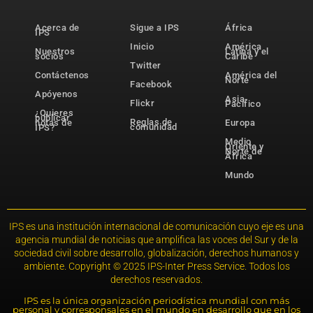
Acerca de
Sigue a IPS
África
IPS
Inicio
América
Nuestros
Latina y el
socios
Caribe
Twitter
Contáctenos
América del
Norte
Facebook
Apóyenos
Asia-
Flickr
Pacífico
¿Quieres
publicar
Reglas de
notas de
Europa
comunidad
IPS?
Medio
Oriente y
Norte de
África
Mundo
IPS es una institución internacional de comunicación cuyo eje es una
agencia mundial de noticias que amplifica las voces del Sur y de la
sociedad civil sobre desarrollo, globalización, derechos humanos y
ambiente. Copyright © 2025 IPS-Inter Press Service. Todos los
derechos reservados.
IPS es la única organización periodística mundial con más
personal y corresponsales en el mundo en desarrollo que en los