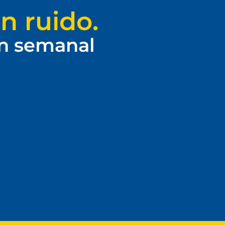
n ruido.
ín semanal