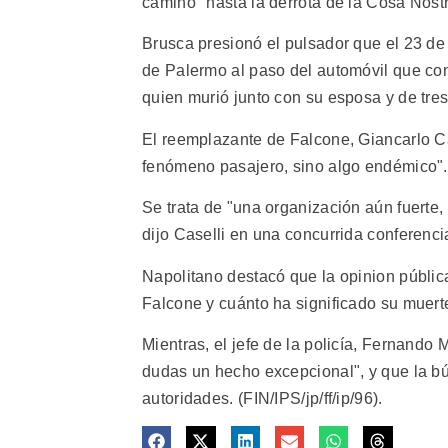
camino" hasta la derrota de la Cosa Nostr
Brusca presionó el pulsador que el 23 de
de Palermo al paso del automóvil que con
quien murió junto con su esposa y de tre
El reemplazante de Falcone, Giancarlo Ca
fenómeno pasajero, sino algo endémico".
Se trata de "una organización aún fuerte,
dijo Caselli en una concurrida conferenci
Napolitano destacó que la opinion públic
Falcone y cuánto ha significado su muerte 
Mientras, el jefe de la policía, Fernando
dudas un hecho excepcional", y que la bú
autoridades. (FIN/IPS/jp/ff/ip/96).