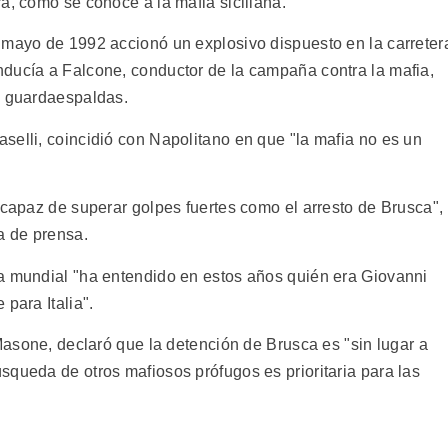
a, como se conoce a la mafia siciliana.
 mayo de 1992 accionó un explosivo dispuesto en la carreter
ducía a Falcone, conductor de la campaña contra la mafia,
s guardaespaldas.
selli, coincidió con Napolitano en que "la mafia no es un
 capaz de superar golpes fuertes como el arresto de Brusca",
a de prensa.
a mundial "ha entendido en estos años quién era Giovanni
para Italia".
 Masone, declaró que la detención de Brusca es "sin lugar a
squeda de otros mafiosos prófugos es prioritaria para las