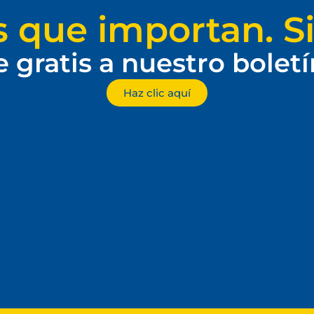
s que importan. Si
e gratis a nuestro bolet
Haz clic aquí