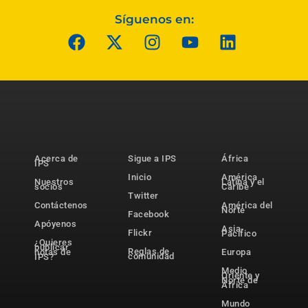
Síguenos en:
Acerca de
Sigue a IPS
África
IPS
Inicio
América
Nuestros
Latina y el
socios
Caribe
Twitter
Contáctenos
América del
Norte
Facebook
Apóyenos
Asia-
Flickr
Pacífico
¿Quieres
publicar
Reglas de
notas de
Europa
comunidad
IPS?
Medio
Oriente y
Norte de
África
Mundo