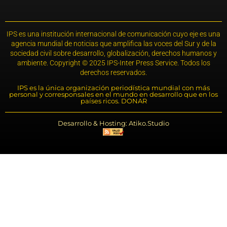
IPS es una institución internacional de comunicación cuyo eje es una
agencia mundial de noticias que amplifica las voces del Sur y de la
sociedad civil sobre desarrollo, globalización, derechos humanos y
ambiente. Copyright © 2025 IPS-Inter Press Service. Todos los
derechos reservados.
IPS es la única organización periodística mundial con más
personal y corresponsales en el mundo en desarrollo que en los
países ricos. DONAR
Desarrollo & Hosting: Atiko.Studio