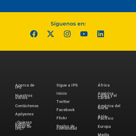
Síguenos en:
Acerca de
Sigue a IPS
África
IPS
Inicio
América
Nuestros
Latina y el
socios
Caribe
Twitter
Contáctenos
América del
Norte
Facebook
Apóyenos
Asia-
Flickr
Pacífico
¿Quieres
publicar
Reglas de
notas de
Europa
comunidad
IPS?
Medio